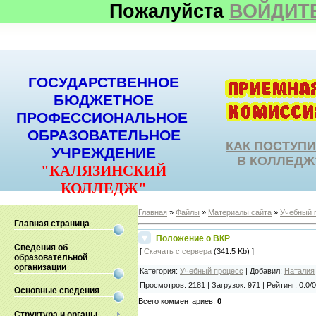
Пожалуйста
ВОЙДИТ
ГОСУДАРСТВЕННОЕ
БЮДЖЕТНОЕ
ПРОФЕССИОНАЛЬНОЕ
ОБРАЗОВАТЕЛЬНОЕ
КАК ПОСТУП
УЧРЕЖДЕНИЕ
В КОЛЛЕДЖ
"КАЛЯЗИНСКИЙ
КОЛЛЕДЖ"
Главная
»
Файлы
»
Материалы сайта
»
Учебный 
Главная страница
Положение о ВКР
Сведения об
[
Скачать с сервера
(341.5 Kb) ]
образовательной
организации
Категория
:
Учебный процесс
|
Добавил
:
Наталия
Просмотров
:
2181
|
Загрузок
:
971
|
Рейтинг
:
0.0
/
0
Основные сведения
Всего комментариев
:
0
Структура и органы