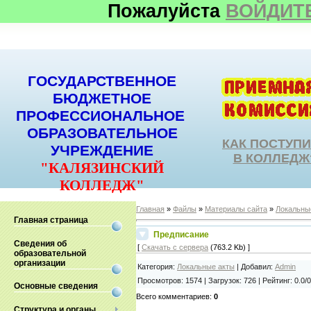
Пожалуйста
ВОЙДИТ
ГОСУДАРСТВЕННОЕ
БЮДЖЕТНОЕ
ПРОФЕССИОНАЛЬНОЕ
ОБРАЗОВАТЕЛЬНОЕ
КАК ПОСТУП
УЧРЕЖДЕНИЕ
В КОЛЛЕДЖ
"КАЛЯЗИНСКИЙ
КОЛЛЕДЖ"
Главная
»
Файлы
»
Материалы сайта
»
Локальны
Главная страница
Предписание
Сведения об
[
Скачать с сервера
(763.2 Kb) ]
образовательной
организации
Категория
:
Локальные акты
|
Добавил
:
Admin
Просмотров
:
1574
|
Загрузок
:
726
|
Рейтинг
:
0.0
/
0
Основные сведения
Всего комментариев
:
0
Структура и органы