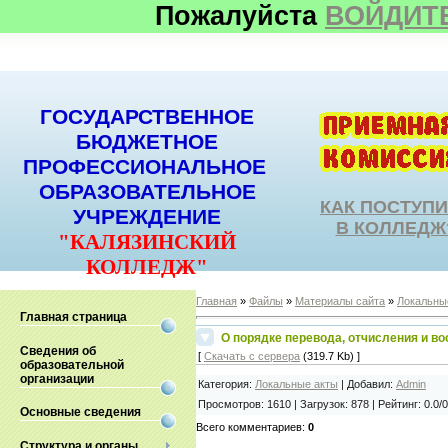
Пожалуйста
ВОЙДИТ
ГОСУДАРСТВЕННОЕ
БЮДЖЕТНОЕ
ПРОФЕССИОНАЛЬНОЕ
ОБРАЗОВАТЕЛЬНОЕ
КАК ПОСТУП
УЧРЕЖДЕНИЕ
В КОЛЛЕДЖ
"КАЛЯЗИНСКИЙ
КОЛЛЕДЖ"
Главная
»
Файлы
»
Материалы сайта
»
Локальны
Главная страница
О порядке перевода, отчисления и 
Сведения об
[
Скачать с сервера
(319.7 Kb) ]
образовательной
организации
Категория
:
Локальные акты
|
Добавил
:
Admin
Просмотров
:
1610
|
Загрузок
:
878
|
Рейтинг
:
0.0
/
0
Основные сведения
Всего комментариев
:
0
Структура и органы