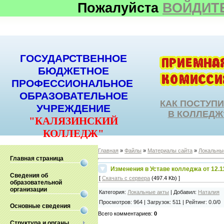
Пожалуйста
ВОЙДИТ
ГОСУДАРСТВЕННОЕ
БЮДЖЕТНОЕ
ПРОФЕССИОНАЛЬНОЕ
ОБРАЗОВАТЕЛЬНОЕ
КАК ПОСТУП
УЧРЕЖДЕНИЕ
В КОЛЛЕДЖ
"КАЛЯЗИНСКИЙ
КОЛЛЕДЖ"
Главная
»
Файлы
»
Материалы сайта
»
Локальны
Главная страница
Изменения в Уставе колледжа от 12.1
Сведения об
[
Скачать с сервера
(497.4 Kb) ]
образовательной
организации
Категория
:
Локальные акты
|
Добавил
:
Наталия
Просмотров
:
964
|
Загрузок
:
511
|
Рейтинг
:
0.0
/
0
Основные сведения
Всего комментариев
:
0
Структура и органы