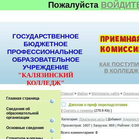
Пожалуйста
ВОЙДИТ
ГОСУДАРСТВЕННОЕ
БЮДЖЕТНОЕ
ПРОФЕССИОНАЛЬНОЕ
ОБРАЗОВАТЕЛЬНОЕ
КАК ПОСТУП
УЧРЕЖДЕНИЕ
В КОЛЛЕДЖ
"КАЛЯЗИНСКИЙ
КОЛЛЕДЖ"
Главная
»
Файлы
»
Материалы сайта
»
Локальны
Главная страница
Диплом о проф переподготовке
Сведения об
[
Скачать с сервера
(278.8 Kb) ]
образовательной
организации
Категория
:
Локальные акты
|
Добавил
:
Админист
Просмотров
:
1607
|
Загрузок
:
869
|
Рейтинг
:
0.0
/
0
Основные сведения
Всего комментариев
:
0
Структура и органы