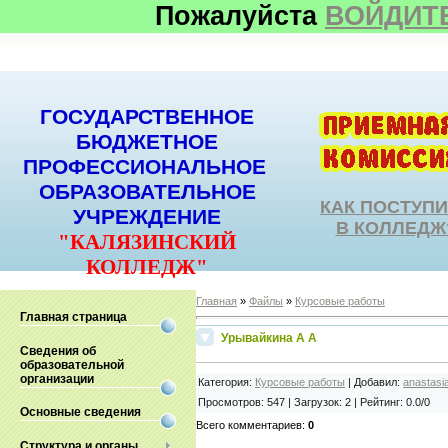
Пожалуйста
ВОЙДИТ
ГОСУДАРСТВЕННОЕ
БЮДЖЕТНОЕ
ПРОФЕССИОНАЛЬНОЕ
ОБРАЗОВАТЕЛЬНОЕ
КАК ПОСТУП
УЧРЕЖДЕНИЕ
В КОЛЛЕДЖ
"КАЛЯЗИНСКИЙ
КОЛЛЕДЖ"
Главная
»
Файлы
»
Курсовые работы
Главная страница
Урывайкина А А
Сведения об
образовательной
организации
Категория
:
Курсовые работы
|
Добавил
:
anastasi
Просмотров
:
547
|
Загрузок
:
2
|
Рейтинг
:
0.0
/
0
Основные сведения
Всего комментариев
:
0
Структура и органы