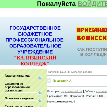
Пожалуйста
ВОЙДИТ
ГОСУДАРСТВЕННОЕ
БЮДЖЕТНОЕ
ПРОФЕССИОНАЛЬНОЕ
ОБРАЗОВАТЕЛЬНОЕ
КАК ПОСТУП
УЧРЕЖДЕНИЕ
В КОЛЛЕДЖ
"КАЛЯЗИНСКИЙ
КОЛЛЕДЖ"
Главная
»
Файлы
»
Курсовые работы
Главная страница
Пушкеля Н.А.
Сведения об
образовательной
организации
Категория
:
Курсовые работы
|
Добавил
:
vozrast4
Просмотров
:
492
|
Загрузок
:
0
|
Рейтинг
:
0.0
/
0
Основные сведения
Всего комментариев
:
0
Структура и органы