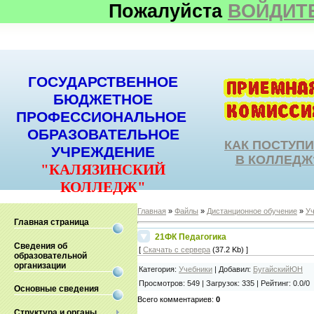
Пожалуйста
ВОЙДИТ
ГОСУДАРСТВЕННОЕ
БЮДЖЕТНОЕ
ПРОФЕССИОНАЛЬНОЕ
ОБРАЗОВАТЕЛЬНОЕ
КАК ПОСТУП
УЧРЕЖДЕНИЕ
В КОЛЛЕДЖ
"КАЛЯЗИНСКИЙ
КОЛЛЕДЖ"
Главная
»
Файлы
»
Дистанционное обучение
»
Уч
Главная страница
21ФК Педагогика
Сведения об
[
Скачать с сервера
(37.2 Kb) ]
образовательной
организации
Категория
:
Учебники
|
Добавил
:
БугайскийЮН
Просмотров
:
549
|
Загрузок
:
335
|
Рейтинг
:
0.0
/
0
Основные сведения
Всего комментариев
:
0
Структура и органы