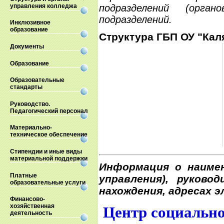
управления колледжа
подразделений (орга
подразделений.
Инклюзивное
образование
Структура ГБП ОУ "Кал
Документы
Образование
Образовательные
стандарты
Руководство.
Педагогический персонал
Материально-
техническое обеспечение
Стипендии и иные виды
материальной поддержки
Информация о наимен
Платные
управления), руково
образовательные услуги
нахождения, адресах 
Финансово-
хозяйственная
Центр социально
деятельность