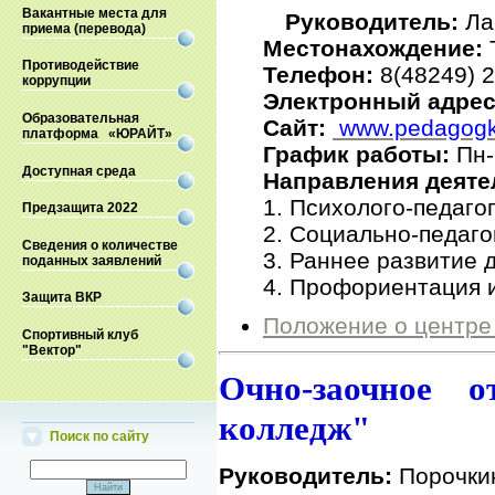
Вакантные места для
Руководитель:
Ла
приема (перевода)
Местонахождение:
Т
Противодействие
Телефон:
8(48249) 2
коррупции
Электронный адре
Образовательная
Сайт:
www.pedagogk
платформа «ЮРАЙТ»
График работы:
Пн-
Доступная среда
Направления деяте
1. Психолого-педаго
Предзащита 2022
2. Социально-педаго
Сведения о количестве
3. Раннее развитие 
поданных заявлений
4. Профориентация и
Защита ВКР
Положение о центре
Спортивный клуб
"Вектор"
Очно-заочное 
колледж"
Поиск по сайту
Руководитель:
Порочки