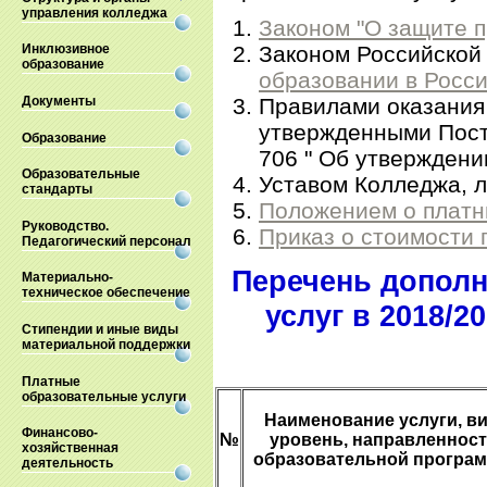
управления колледжа
Законом "О защите п
Законом Российской
Инклюзивное
образование
образовании в Росс
Правилами оказания 
Документы
утвержденными Пост
Образование
706 " Об утверждени
Образовательные
Уставом Колледжа, л
стандарты
Положением о платн
Руководство.
Приказ о стоимости 
Педагогический персонал
Перечень допол
Материально-
техническое обеспечение
услуг
в 2018/2
Стипендии и иные виды
материальной поддержки
Платные
образовательные услуги
Наименование услуги, ви
Финансово-
№
уровень, направленнос
хозяйственная
образовательной програ
деятельность