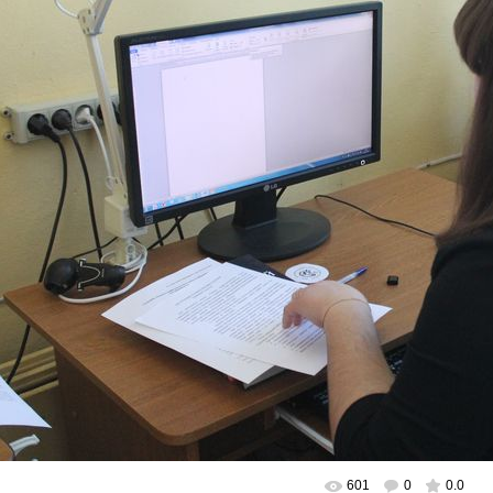
601
0
0.0