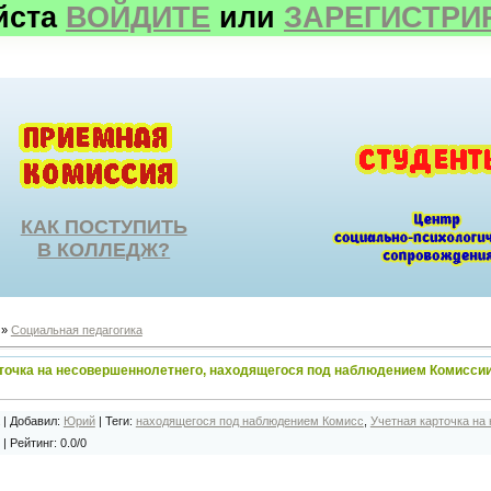
йста
ВОЙДИТЕ
или
ЗАРЕГИСТРИ
КАК ПОСТУПИТЬ
В КОЛЛЕДЖ?
»
Социальная педагогика
точка на несовершеннолетнего, находящегося под наблюдением Комиссии
|
Добавил
:
Юрий
|
Теги
:
находящегося под наблюдением Комисс
,
Учетная карточка на
|
Рейтинг
:
0.0
/
0