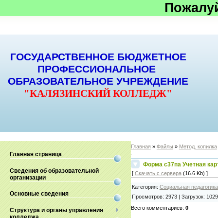
Пожалу
ГОСУДАРСТВЕННОЕ БЮДЖЕТНОЕ
ПРОФЕССИОНАЛЬНОЕ
ОБРАЗОВАТЕЛЬНОЕ УЧРЕЖДЕНИЕ
"КАЛЯЗИНСКИЙ КОЛЛЕДЖ"
Главная
»
Файлы
»
Метод. копилка
Главная страница
Форма с37па Учетная кар
Сведения об образовательной
[
Скачать с сервера
(16.6 Kb) ]
организации
Категория
:
Социальная педагогика
Основные сведения
Просмотров
:
2973
|
Загрузок
:
1029
Всего комментариев
:
0
Структура и органы управления
колледжа