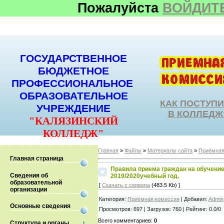
Пожалуйста
ВОЙДИТ
ГОСУДАРСТВЕННОЕ
БЮДЖЕТНОЕ
ПРОФЕССИОНАЛЬНОЕ
ОБРАЗОВАТЕЛЬНОЕ
КАК ПОСТУП
УЧРЕЖДЕНИЕ
В КОЛЛЕДЖ
"КАЛЯЗИНСКИЙ
КОЛЛЕДЖ"
Главная
»
Файлы
»
Материалы сайта
»
Приёмная
Главная страница
Правила приема граждан на обучени
Сведения об
2019/2020учебный год.
образовательной
[
Скачать с сервера
(483.5 Kb) ]
организации
Категория
:
Приёмная комиссия
|
Добавил
:
Admin
Основные сведения
Просмотров
:
697
|
Загрузок
:
760
|
Рейтинг
:
0.0
/
0
Всего комментариев
:
0
Структура и органы