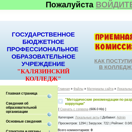
Пожалуйста
ВОЙДИТ
ГОСУДАРСТВЕННОЕ
БЮДЖЕТНОЕ
ПРОФЕССИОНАЛЬНОЕ
ОБРАЗОВАТЕЛЬНОЕ
КАК ПОСТУП
УЧРЕЖДЕНИЕ
В КОЛЛЕДЖ
"КАЛЯЗИНСКИЙ
КОЛЛЕДЖ"
Главная
»
Файлы
»
Материалы сайта
»
Локальны
Главная страница
"Методические рекомендации по раз
Сведения об
коррупции"
образовательной
[
Скачать с сервера
(606.0 Kb) ]
организации
Категория
:
Локальные акты
|
Добавил
:
Admin
Основные сведения
Просмотров
:
1294
|
Загрузок
:
722
|
Рейтинг
:
0.0
/
0
Всего комментариев
:
0
Структура и органы