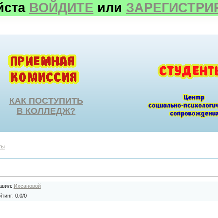
йста
ВОЙДИТЕ
или
ЗАРЕГИСТРИ
КАК ПОСТУПИТЬ
В КОЛЛЕДЖ?
ты
авил
:
Ихсановой
йтинг
:
0.0
/
0