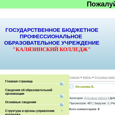
Пожалу
ГОСУДАРСТВЕННОЕ БЮДЖЕТНОЕ
ПРОФЕССИОНАЛЬНОЕ
ОБРАЗОВАТЕЛЬНОЕ УЧРЕЖДЕНИЕ
"КАЛЯЗИНСКИЙ КОЛЛЕДЖ"
Главная
»
Файлы
»
Курсовые рабо
Главная страница
Ихсанова В.
Сведения об образовательной
организации
Категория
:
Курсовые работы
|
Доб
Основные сведения
Просмотров
:
487
|
Загрузок
:
1
|
Ре
Всего комментариев
:
0
Структура и органы управления
колледжа